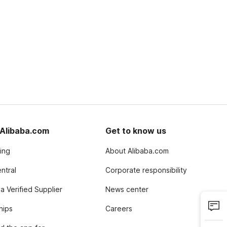
 Alibaba.com
Get to know us
ling
About Alibaba.com
ntral
Corporate responsibility
 Verified Supplier
News center
hips
Careers