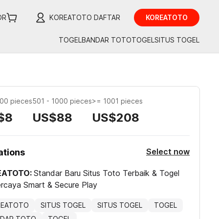
DR
KOREATOTO DAFTAR
KOREATOTO
TOGEL
BANDAR TOTO
TOGEL
SITUS TOGEL
500 pieces
501 - 1000 pieces
>= 1001 pieces
$8
US$88
US$208
Select now
ations
EATOTO:
Standar Baru Situs Toto Terbaik & Togel
ercaya Smart & Secure Play
REATOTO
SITUS TOGEL
SITUS TOGEL
TOGEL
NDAR TOTO
TOGEL