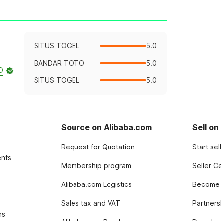
SITUS TOGEL
5.0
BANDAR TOTO
5.0
O
SITUS TOGEL
5.0
Source on Alibaba.com
Sell on
Request for Quotation
Start sel
ents
Membership program
Seller Ce
Alibaba.com Logistics
Become a
Sales tax and VAT
Partners
ns