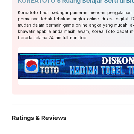
KOREATOTO $ Ruang Belajar Seru di Bi
Koreatoto hadir sebagai pameran mencari pengalaman t
permainan tebak-tebakan angka online di era digital. 
mudah dalam bermain game online angka yang mudah, ak
khawatir apabila anda masih awam, Korea Toto dapat
berada selama 24 jam full-nonstop.
Ratings & Reviews