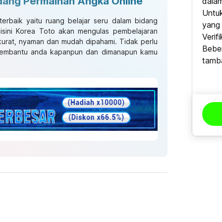
dang Permainan Angka Online
dalam
Untuk
erbaik yaitu ruang belajar seru dalam bidang
yang 
Disini Korea Toto akan mengulas pembelajaran
Verifi
urat, nyaman dan mudah dipahami. Tidak perlu
Beber
 membantu anda kapanpun dan dimanapun kamu
tamb